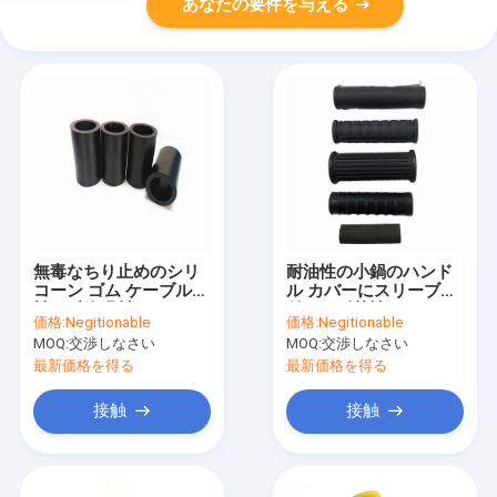
あなたの要件を与える
無毒なちり止めのシリ
耐油性の小鍋のハンド
コーン ゴム ケーブルの
ル カバーにスリーブを
袖の反絶縁材
付ける耐熱性シリコー
価格:
Negitionable
価格:
Negitionable
ン ゴム
MOQ:
交渉しなさい
MOQ:
交渉しなさい
最新価格を得る
最新価格を得る
接触
接触