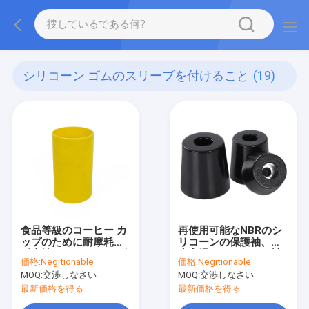
シリコーン ゴムのスリーブを付けること
(19)
食品等級のコーヒー カ
再使用可能なNBRのシ
ップのために耐摩耗性
リコーンの保護袖、防
耐火性にシリコーン ゴ
水高温シリコーンの袖
価格:
Negitionable
価格:
Negitionable
ムのスリーブを付ける
MOQ:
交渉しなさい
MOQ:
交渉しなさい
こと
最新価格を得る
最新価格を得る