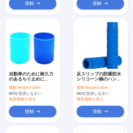
接触
接触
自動車のために耐久力
反スリップの防爆防水
のあるちり止めに
シリコーン鍋のハンド
EPDMのシリコーン ゴ
ルの袖のグリップ
価格:
Negitionable
価格:
Negitionable
ムのスリーブを付ける
MOQ:
交渉しなさい
MOQ:
交渉しなさい
こと
最新価格を得る
最新価格を得る
接触
接触