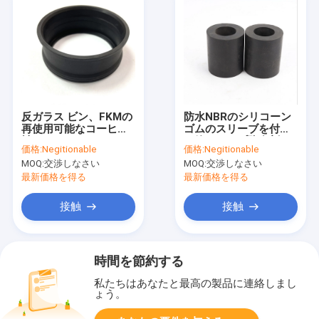
反ガラス ビン、FKMの
防水NBRのシリコーン
再使用可能なコーヒー
ゴムのスリーブを付け
袖のシリコーンのため
る管のタイプ防食剤
価格:
Negitionable
価格:
Negitionable
のシリコーンの袖を沸
MOQ:
交渉しなさい
MOQ:
交渉しなさい
騰させなさい
最新価格を得る
最新価格を得る
接触
接触
時間を節約する
私たちはあなたと最高の製品に連絡しまし
ょう。