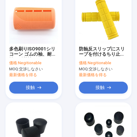
多色刷りISO9001シリ
防蝕反スリップにスリ
コーン ゴムの袖、耐火
ーブを付けるちり止め
性の耐熱性シリコーン
のハンドルのシリコー
価格:
Negitionable
価格:
Negitionable
の袖
ン ゴム
MOQ:
交渉しなさい
MOQ:
交渉しなさい
最新価格を得る
最新価格を得る
接触
接触
家
製品
私達について