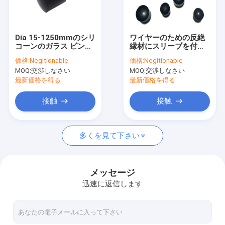
工場旅行
品質管理
Dia 15-1250mmのシリ
ワイヤーのための反絶
コーンのガラス ビンの
縁材にスリーブを付け
私達に連絡しなさい
袖、反摩耗のシリコー
る防爆再使用可能なシ
価格:
Negitionable
価格:
Negitionable
ンのカップ・ホルダー
リコーン ゴム
MOQ:
交渉しなさい
MOQ:
交渉しなさい
の袖
ニュース
最新価格を得る
最新価格を得る
場合
接触
接触
多くを見て下さい
シリコーン ゴムのOリング
シリコーン ゴムのガスケット
メッセージ
迅速に返信します
シリコーン ゴムのスリーブを付けること
適性のボディー ビル