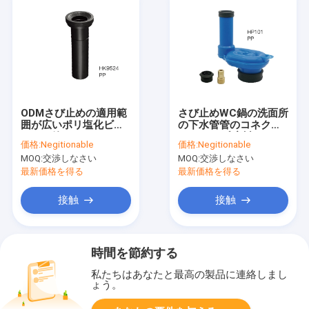
ODMさび止めの適用範
さび止めWC鍋の洗面所
囲が広いポリ塩化ビニ
の下水管管のコネクタ
ールの管のコネクタ
ーOEMの反摩耗
価格:
Negitionable
価格:
Negitionable
ー、Leakproof洗面所
MOQ:
交渉しなさい
MOQ:
交渉しなさい
の下水管の管付属品
最新価格を得る
最新価格を得る
接触
接触
時間を節約する
私たちはあなたと最高の製品に連絡しまし
ょう。