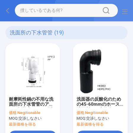
洗面所の下水管管
(19)
耐摩耗性鍋の不用な洗
洗面器の反酸化のため
面所の下水管管のアル
の45-60mmのホースの
カリ抵抗力がある耐油
洗面所の下水管管
価格:
Negitionable
価格:
Negitionable
性
MOQ:
交渉しなさい
MOQ:
交渉しなさい
最新価格を得る
最新価格を得る