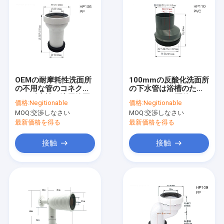
OEMの耐摩耗性洗面所
100mmの反酸化洗面所
の不用な管のコネクタ
の下水管は浴槽のため
ー、耐火性の適用範囲
のLeakproof配管する
価格:
Negitionable
価格:
Negitionable
が広いWCの無駄管
MOQ:
交渉しなさい
MOQ:
交渉しなさい
最新価格を得る
最新価格を得る
接触
接触
家
製品
私達について