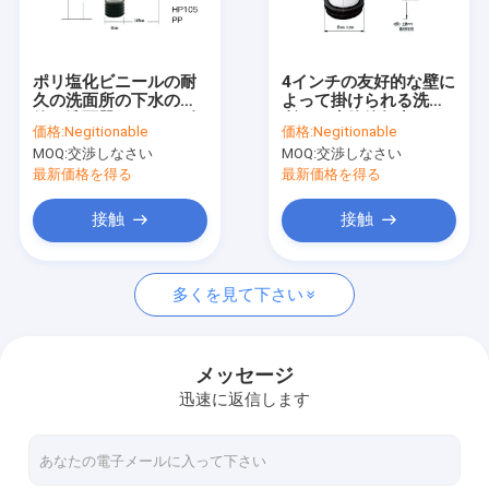
工場旅行
品質管理
ポリ塩化ビニールの耐
4インチの友好的な壁に
久の洗面所の下水の
よって掛けられる洗面
私達に連絡しなさい
管、洗面器のための耐
所の下水管管無毒なさ
価格:
Negitionable
価格:
Negitionable
摩耗性適用範囲が広く
び止めのEco
MOQ:
交渉しなさい
MOQ:
交渉しなさい
不用な管
ニュース
最新価格を得る
最新価格を得る
場合
接触
接触
多くを見て下さい
シリコーン ゴムのOリング
シリコーン ゴムのガスケット
メッセージ
迅速に返信します
シリコーン ゴムのスリーブを付けること
適性のボディー ビル