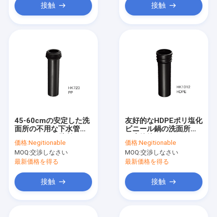
接触
接触
45-60cmの安定した洗
友好的なHDPEポリ塩化
面所の不用な下水管管
ビニール鍋の洗面所の
のLeakproof防蝕
下水管管のコネクター
価格:
Negitionable
価格:
Negitionable
耐久力のあるEco
MOQ:
交渉しなさい
MOQ:
交渉しなさい
最新価格を得る
最新価格を得る
接触
接触