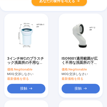
あなたの要件を与える
3インチWCのプラスチ
ISO9001適用範囲が広
ック洗面所の不用な管
く不用な洗面所の下水
のアルカリ抵抗力があ
管はLeakproof反腐食
価格:
Negitionable
価格:
Negitionable
るFuelproof
を配管する
MOQ:
交渉しなさい
MOQ:
交渉しなさい
最新価格を得る
最新価格を得る
接触
接触