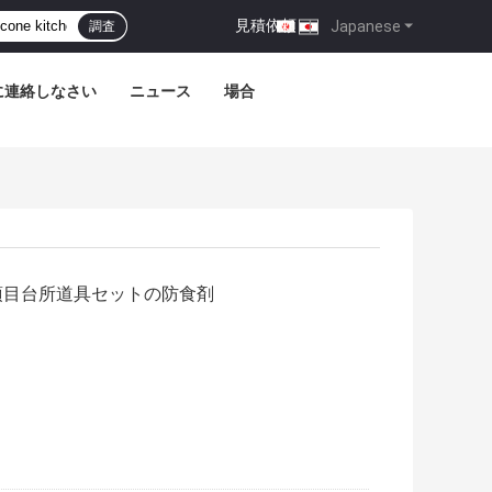
見積依頼
|
Japanese
調査
に連絡しなさい
ニュース
場合
項目台所道具セットの防食剤