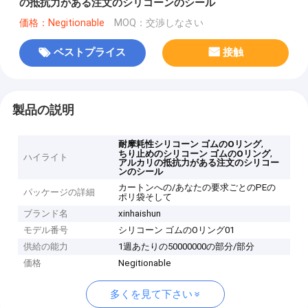
の抵抗力がある注文のシリコーンのシール
価格：Negitionable
MOQ：交渉しなさい
ベストプライス
接触
製品の説明
,
耐摩耗性シリコーン ゴムのOリング
,
ちり止めのシリコーン ゴムのOリング
ハイライト
アルカリの抵抗力がある注文のシリコー
ンのシール
カートンへの/あなたの要求ごとのPEの
パッケージの詳細
ポリ袋そして
ブランド名
xinhaishun
モデル番号
シリコーン ゴムのOリング01
供給の能力
1週あたりの50000000の部分/部分
価格
Negitionable
多くを見て下さい