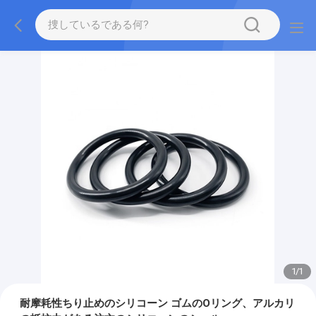
1
/
1
耐摩耗性ちり止めのシリコーン ゴムのOリング、アルカリ