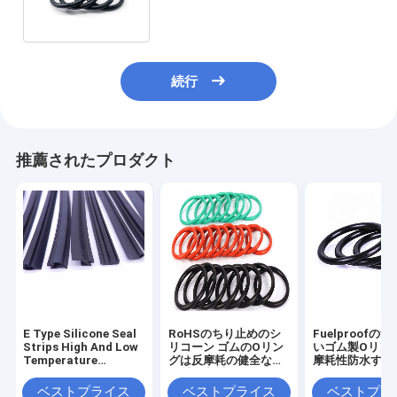
続行
推薦されたプロダクト
E Type Silicone Seal
RoHSのちり止めのシ
Fuelproofの
Strips High And Low
リコーン ゴムのOリン
いゴム製Oリン
Temperature
グは反摩耗の健全な絶
摩耗性防水する
Resistant
縁材を密封する
る
ベストプライス
ベストプライス
ベストプラ