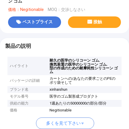
ン ゴム
価格：Negitionable
MOQ：交渉しなさい
ベストプライス
接触
製品の説明
,
耐久の医学のシリコーン ゴム
,
換気装置の医学のシリコーン ゴム
ハイライト
型の作成のための耐摩耗性シリコーン ゴ
ム
カートンへの/あなたの要求ごとのPEの
パッケージの詳細
ポリ袋そして
ブランド名
xinhaishun
モデル番号
医学のゴム製形成プロダクト
供給の能力
1週あたりの50000000の部分/部分
価格
Negitionable
多くを見て下さい