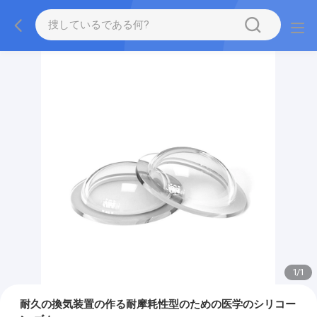
1
/
1
耐久の換気装置の作る耐摩耗性型のための医学のシリコー