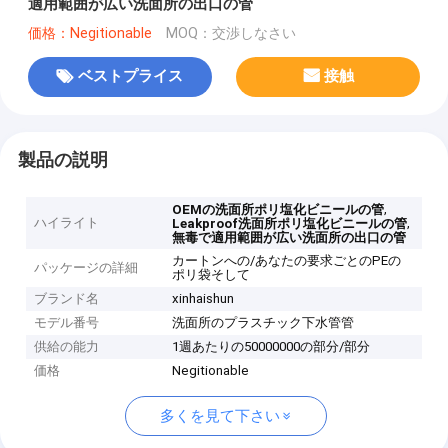
適用範囲が広い洗面所の出口の管
価格：Negitionable
MOQ：交渉しなさい
ベストプライス
接触
製品の説明
,
OEMの洗面所ポリ塩化ビニールの管
ハイライト
,
Leakproof洗面所ポリ塩化ビニールの管
無毒で適用範囲が広い洗面所の出口の管
カートンへの/あなたの要求ごとのPEの
パッケージの詳細
ポリ袋そして
ブランド名
xinhaishun
モデル番号
洗面所のプラスチック下水管管
供給の能力
1週あたりの50000000の部分/部分
価格
Negitionable
多くを見て下さい