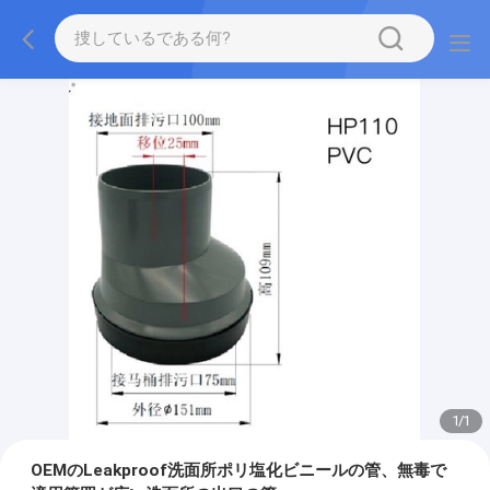
1
/
1
OEMのLeakproof洗面所ポリ塩化ビニールの管、無毒で