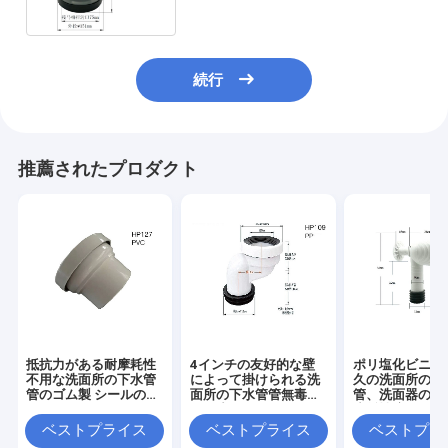
続行
推薦されたプロダクト
抵抗力がある耐摩耗性
4インチの友好的な壁
ポリ塩化ビニー
不用な洗面所の下水管
によって掛けられる洗
久の洗面所の下
管のゴム製 シールの防
面所の下水管管無毒な
管、洗面器のた
爆アルカリ
さび止めのEco
摩耗性適用範囲
不用な管
ベストプライス
ベストプライス
ベストプラ