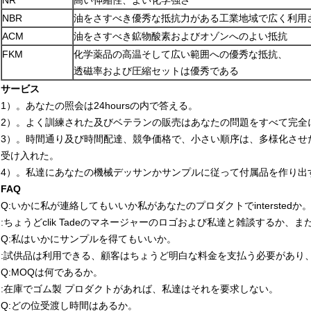
NR
高い伸縮性、よい化学強さ
NBR
油をさすべき優秀な抵抗力がある工業地域で広く利用
ACM
油をさすべき鉱物酸素およびオゾンへのよい抵抗
FKM
化学薬品の高温そして広い範囲への優秀な抵抗、
透磁率および圧縮セットは優秀である
サービス
1）。あなたの照会は24hoursの内で答える。
2）。よく訓練された及びベテランの販売はあなたの問題をすべて完全
3）。時間通り及び時間配達、競争価格で、小さい順序は、多様化させ
受け入れた。
4）。私達にあなたの機械デッサンかサンプルに従って付属品を作り出
FAQ
Q:いかに私が連絡してもいいか私があなたのプロダクトでinterstedか
:ちょうどclik Tadeのマネージャーのロゴおよび私達と雑談するか
Q:私はいかにサンプルを得てもいいか。
:試供品は利用できる、顧客はちょうど明白な料金を支払う必要があり
Q:MOQは何であるか。
:在庫でゴム製 プロダクトがあれば、私達はそれを要求しない。
Q:どの位受渡し時間はあるか。