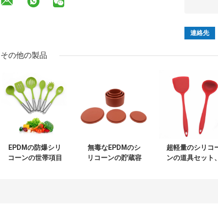
その他の製品
EPDMの防爆シリ
無毒なEPDMのシ
超軽量のシリコ
コーンの世帯項目
リコーンの貯蔵容
ンの道具セット
Antiwearシリコー
器は再使用可能な
再使用可能な非
ンの台所用具
シリコーンの台所
毒なシリコーン
用具を圧縮した
台所用具