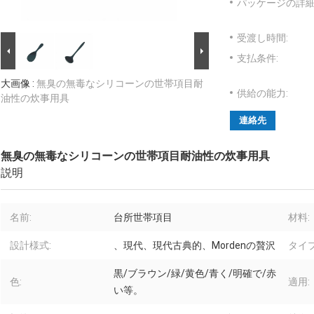
パッケージの詳細
受渡し時間:
支払条件:
大画像 :
無臭の無毒なシリコーンの世帯項目耐
供給の能力:
油性の炊事用具
連絡先
無臭の無毒なシリコーンの世帯項目耐油性の炊事用具
説明
名前:
台所世帯項目
材料:
設計様式:
、現代、現代古典的、Mordenの贅沢
タイプ
黒/ブラウン/緑/黄色/青く/明確で/赤
色:
適用:
い等。