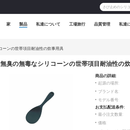
家
製品
私達について
工場旅行
品質管理
私達
コーンの世帯項目耐油性の炊事用具
無臭の無毒なシリコーンの世帯項目耐油性の
商品の詳細:
起源の場所:
ブランド名:
モデル番号:
お支払配送条件:
最小注文数量:
価格: