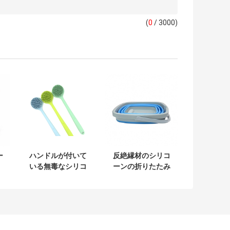
(
0
/ 3000)
ー
ハンドルが付いて
反絶縁材のシリコ
、
いる無毒なシリコ
ーンの折りたたみ
有
ーン ボディ スクラ
バケツのシリコー
の
バーのシリコーン
ンの台所用具
の台所用具