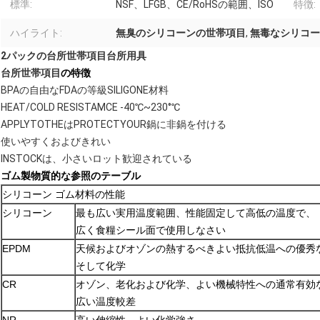
標準:
NSF、LFGB、CE/RoHSの範囲、ISO
特徴:
ハイライト:
無臭のシリコーンの世帯項目
,
無毒なシリコー
2パックの台所世帯項目台所用具
台所世帯
項目
の特徴
BPAの自由なFDAの等級SILIGONE材料
HEAT/COLD RESISTAMCE -40℃~230°℃
APPLYTOTHEはPROTECTYOUR鍋に非鍋を付ける
使いやすくおよびきれい
INSTOCKは、小さいロット歓迎されている
ゴム製物質的な参照のテーブル
シリコーン ゴム材料の性能
シリコーン
最も広い実用温度範囲、性能固定して高低の温度で、
広く食糧シール面で使用しなさい
EPDM
天候およびオゾンの熱するべきよい抵抗低温への優秀
そして化学
CR
オゾン、老化および化学、よい機械特性への通常有効
広い温度較差