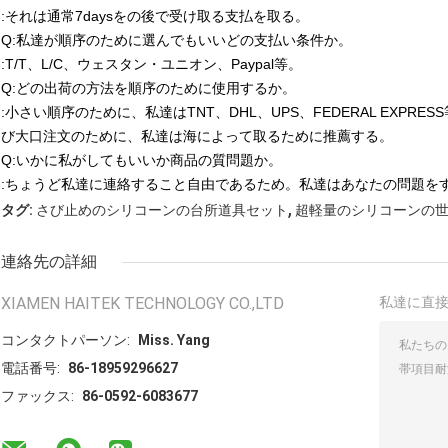
:それは通常7daysをの後で受け取る支払を取る。
Q:私達が順序のために選んでもいいどの支払い条件か。
:T/T、L/C、ウェスタン・ユニオン、Paypal等。
Q:どの出荷の方法を順序のために使用するか。
:小さい順序のために、私達はTNT、DHL、UPS、FEDERAL EXP
び大口注文のために、私達は海によって取るために推薦する。
Q:いかに私がしてもいいか商品の質問題か。
:ちょうど私達に連絡すること自由であるため。私達はあなたの問題を
,
タグ:
さび止めのシリコーンの台所道具セット
超軽量のシリコーンの
連絡先の詳細
XIAMEN HAITEK TECHNOLOGY CO.,LTD
私達に直
コンタクトパーソン:
Miss. Yang
電話番号:
86-18959296627
ファックス:
86-0592-6083677