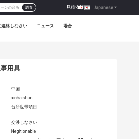
見積依頼
|
Japanese
調査
に連絡しなさい
ニュース
場合
炊事用具
中国
xinhaishun
台所世帯項目
交渉しなさい
Negitionable